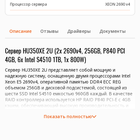
Процессор сервера
XEON 2690 v4
Описание
Отзывы
Драйверы
Документы
Сервер HU350XE 2U (2x 2690v4, 256GB, P840 PCI
4GB, 6x Intel S4510 1TB, 1x 800W)
Сервер HU350XE 2U представляет собой мощную и
надежную систему, оснащенную двумя процессорами Intel
Xeon E5 2690v4, оперативной памятью DDR4 ECC REG
объемом 256GB и дисковой подсистемой, состоящей из
шести SSD Intel S4510 емкостью 960GB каждый. В качестве
RAID контроллера используется HP RAID P840 PCI-E с 4GB
кэшем, обеспечивающий высокую производительность и
надежность хранения данных.
Показать полностью
Материнская плата Huananzhi F8D PLUS обеспечивает
стабильную работу сервера и поддерживает все
необходимые интерфейсы и разъемы для подключения
периферийных устройств.