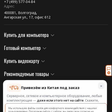
+7 (499) 577-04-84
Для каких задач подходит Сервер
Адрес:
400081, Волгоград,
HU350XE 2U?
Ангарская ул., 17, офис 612
Какая операционная система
Купить для компьютера
поддерживается на сервере
HU350XE?
Готовый компьютер
Какое количество пользователей
Купить видеокарту
может обслуживать Сервер HU350XE
2U?
Рекомендуемые товары
×
Правовая информация и политика
Какая гарантия предоставляется на
Привезём из Китая под заказ
Сервер HU350XE 2U?
Серверное, сетевое и компьютерное оборудование, любые
комплектующие —
даже если этого нет на сайте
. Скажите,
Информация о нас
что нужно, посчитаем и назовём срок.
на официальном сайте завода!
Можно ли расширить объем памяти
Мы используем файлы cookie для комфортного взаимодействия с нашими
пользователями. Продолжая работу с сайтом, вы даете свое согласие на