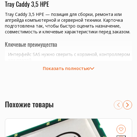
Tray Caddy 3,5 HPE
Tray Caddy 3,5 HPE — позиция для сборки, ремонта или
апгрейда компьютерной и серверной техники. Карточка
подготовлена так, чтобы быстро оценить назначение,
совместимость и ключевые характеристики перед заказом.
Ключевые преимущества
Интерфейс SAS нужно сверить с корзиной, контроллером
или платой.
подбор комплектующих под конкретную задачу и бюджет
Показать полностью
проверка совместимости перед отправкой
Совместимость и подбор
Если есть сомнения по совместимости, подберём
подходящую плату, процессор, память, накопитель или
Похожие товары
серверную корзину под вашу конфигурацию. Для серверных
комплектующих особенно важно сверить поколение
платформы, форм-фактор, интерфейс и part number.
Смотрите также