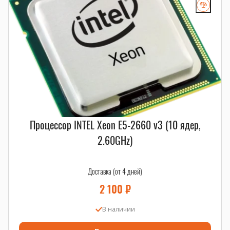
салазки, корзины и рельсы
,
серверные HDD
,
серверные SSD
.
Процессор INTEL Xeon E5-2660 v3 (10 ядер,
2.60GHz)
Доставка (от 4 дней)
2 100
₽
В наличии