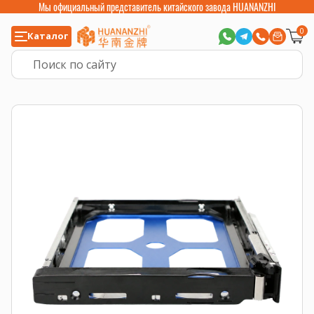
Мы официальный представитель китайского завода HUANANZHI
0
Каталог
Главная
>
Серверные комплектующие
>
Салазки, корзины и рельсы
>
Са