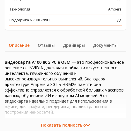
Технология
Ampere
Поддержка NVENC/NVDEC
Да
Описание
Отзывы
Драйверы
Документы
Видеокарта A100 80G PCIe OEM
— это профессиональное
решение от NVIDIA для задач в области искусственного
интеллекта, глубинного обучения и
высокопроизводительных вычислений. Благодаря
архитектуре Ampere и 80 ГБ HBM2e памяти она
эффективно справляется с обработкой больших массивов
данных, обучением ИИ и запуском AI моделей. Эта
видеокарта идеально подойдёт для использования в
офисе, для графики, рендеринга, анализа данных и
построения нейросетей.
Технические характеристики видеокарты A100 80G
Показать полностью