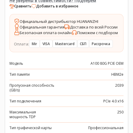
Не уверены в совместимости? Подберём
Сравнить
Добавить в избранное
Официальный дистрибьютор HUANANZHI
Официальная гарантия
Доставка по всей России
Безопасная оплата онлайн
Поможем с подбором
Оплата:
Mir
VISA
Mastercard
СБП
Рассрочка
Модель
A100 80G PCIE OEM
Тип памяти
HBM2e
Пропускная способность
2039
(GB/s)
Тип подключения
PCIe 4.0 x16
Максимальная
250
мощность TDP
Тип графической карты
Профессиональная