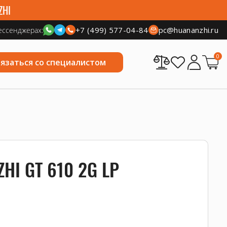
ZHI
+7 (499) 577-04-84
pc@huananzhi.ru
ессенджерах:
0
вязаться со специалистом
HI GT 610 2G LP