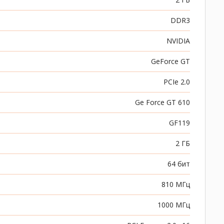
DDR3
NVIDIA
GeForce GT
PCIe 2.0
Ge Force GT 610
GF119
2 ГБ
64 бит
810 МГц
1000 МГц