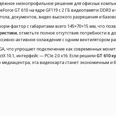
дёжное низкопрофильное решение для офисных компь
Force GT 610 на ядре GF119 с 2 ГБ видеопамяти DDR3 и
ола, документов, видео высокого разрешения и базово
рм-фактор с габаритами всего 145×70×15 мм, что позв
еристики
, отметьте полное отсутствие потребности в 
Пассивно-активное охлаждение с одним вентилятором р
GA, что упрощает подключение как современных монито
tX 10.1, интерфейс — PCIe 2.0 x16. Если решили
GT 610 к
о медиацентра, эта видеокарта станет экономичным и