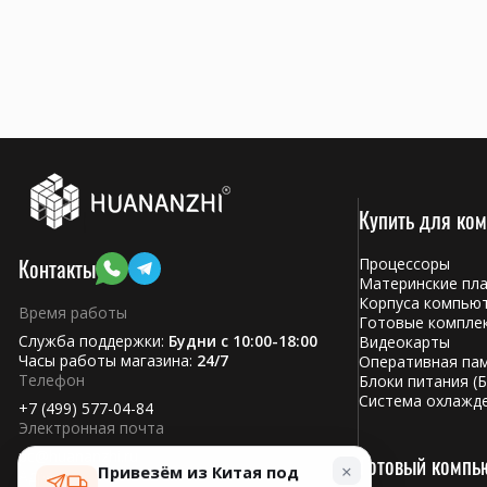
Купить для ко
Контакты
Процессоры
Материнские пл
Корпуса компью
Время работы
Готовые компле
Служба поддержки:
Будни с 10:00-18:00
Видеокарты
Часы работы магазина:
24/7
Оперативная па
Телефон
Блоки питания (Б
Система охлажд
+7 (499) 577-04-84
Электронная почта
pc@huananzhi.ru
Готовый компь
×
Привезём из Китая под
Адрес: