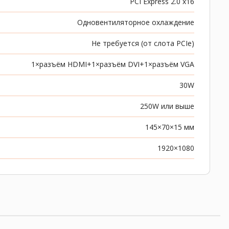
PCI Express 2.0 x16
Одновентиляторное охлаждение
Не требуется (от слота PCIe)
1×разъём HDMI+1×разъём DVI+1×разъём VGA
30W
250W или выше
145×70×15 мм
1920×1080