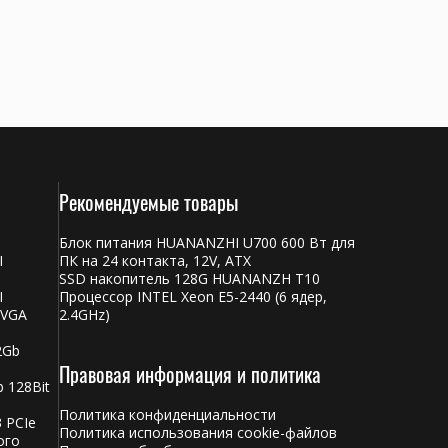
Рекомендуемые товары
Блок питания HUANANZHI U700 600 Вт для
I
ПК на 24 контакта, 12V, ATX
SSD накопитель 128G HUANANZH T10
I
Процессор INTEL Xeon E5-2440 (6 ядер,
 VGA
2.4GHz)
2Gb
Правовая информация и политика
 128Bit
Политика конфиденциальности
 PCIe
Политика использования cookie-файлов
ого