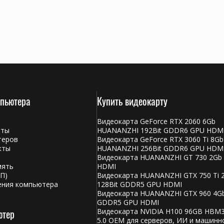
мпьютера
Купить видеокарту
Видеокарта GeForce RTX 2060 6Gb
аты
HUANANZHI 192Bit GDDR6 GPU HDM
теров
Видеокарта GeForce RTX 3060 Ti 8Gb
кты
HUANANZHI 256Bit GDDR6 GPU HDM
Видеокарта HUANANZHI GT 730 2Gb
мять
HDMI
П)
Видеокарта HUANANZHI GTX 750 Ti 
ения компьютера
128Bit GDDR5 GPU HDMI
Видеокарта HUANANZHI GTX 960 4Gb
GDDR5 GPU HDMI
ютер
Видеокарта NVIDIA H100 96GB HBM3
5.0 OEM для серверов, ИИ и машинн