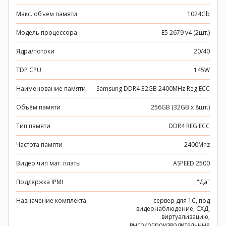
Макс. объём памяти
1024Gb
Модель процессора
E5 2679 v4 (2шт.)
Ядра/потоки
20/40
TDP CPU
145W
Наименование памяти
Samsung DDR4 32GB 2400MHz Reg ECC
Объём памяти
256GB (32GB x 8шт.)
Тип памяти
DDR4 REG ECC
Частота памяти
2400Mhz
Видео чип мат. платы
ASPEED 2500
Поддержка IPMI
"Да"
Назначение комплекта
сервер для 1C, под
видеонаблюдение, СХД,
виртуализацию,
высокопроизводительные