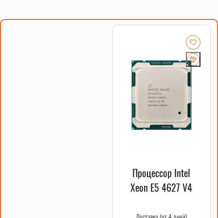
Материнская плата X10X99-16D Huananzhi — это основа
вашего будущего сервера. Она поддерживает
многопроцессорные системы и обеспечивает стабильную
работу даже при максимальных нагрузках.
Купить
материнскую плату X10X99-16D Huananzhi
можно на нашем
сайте с быстрой доставкой.
Процессоры Xeon E5-2679 v4
Два процессора Xeon E5-2679 v4 обеспечат вашему серверу
невероятную мощность и производительность. Эти
процессоры идеально подходят для задач, требующих
высокой вычислительной мощности, таких как рендеринг и
виртуализация.
Оперативная память DDR4 256GB
Серверная память DDR4 256GB (32GB x 8шт.) обеспечивает
высокую скорость обработки данных и стабильность
Процессор Intel
работы системы. Это идеальный выбор для серверных
Xeon E5 4627 V4
сборок, требующих большого объема памяти.
Кулеры A700 Huananzhi
Доставка (от 4 дней)