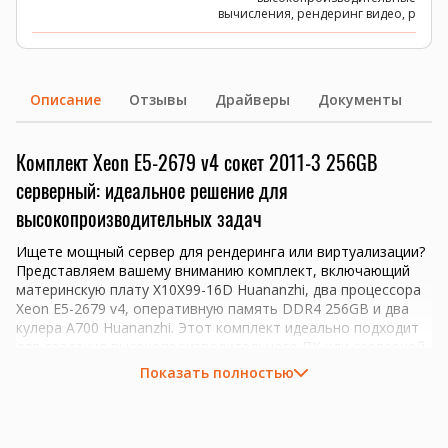
вычисления, рендеринг видео, р
Описание
Отзывы
Драйверы
Документы
Комплект Xeon E5-2679 v4 сокет 2011-3 256GB
серверный: идеальное решение для
высокопроизводительных задач
Ищете мощный сервер для рендеринга или виртуализации?
Представляем вашему вниманию комплект, включающий
материнскую плату X10X99-16D Huananzhi, два процессора
Xeon E5-2679 v4, оперативную память DDR4 256GB и два
кулера A700 Huananzhi. Этот комплект идеально подходит
для создания высокопроизводительного ПК или серверной
сборки, обеспечивая надежность и производительность на
Показать полностью
высшем уровне.
Материнская плата X10X99-16D Huananzhi