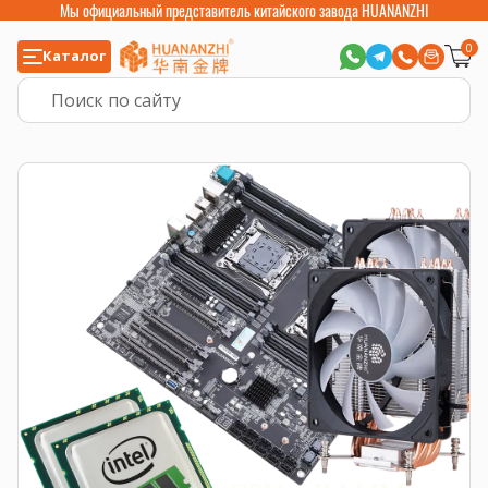
Мы официальный представитель китайского завода HUANANZHI
0
Каталог
Главная
>
Готовые комплекты
>
Комплект: материнская плата X10X99-16