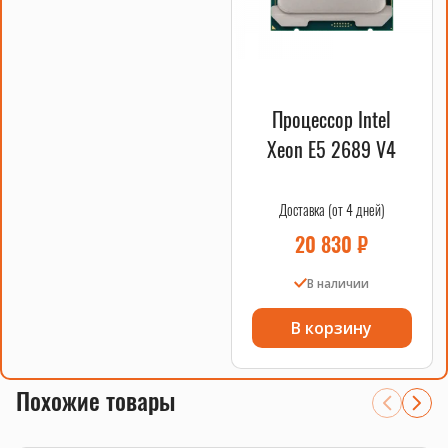
Высокая производительность благодаря процессорам
Xeon E5-2679 v4.
Большой объем оперативной памяти DDR4 256GB для
обработки сложных задач.
Надежная материнская плата X10X99-16D Huananzhi для
стабильной работы.
Процессор Intel
Эффективные кулера A700 Huananzhi для надежного
охлаждения системы.
Xeon E5 2689 V4
Где купить комплект Xeon E5-2679 v4 сокет 2011-3 256GB
серверный?
Доставка (от 4 дней)
20 830
₽
Вы можете заказать комплект Xeon E5-2679 v4 сокет 2011-
3 256GB серверный на нашем сайте. Мы предлагаем
выгодные условия покупки, быструю доставку и гарантию
В наличии
качества на все компоненты. Не упустите возможность
приобрести надежное решение для ваших вычислительных
В корзину
задач!
Комплект Xeon E5-2679 v4 сокет 2011-3 256GB серверный —
это идеальный выбор для тех, кто ищет мощный сервер
Похожие товары
или высокопроизводительный ПК. Закажите его прямо
сейчас и убедитесь в его надежности и эффективности!