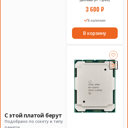
Кулеры A700 Huananzhi обеспечивают эффективное
3 600
₽
охлаждение процессоров, что позволяет поддерживать
оптимальную температуру работы сервера. Они обладают
высокой производительностью и низким уровнем шума,
В наличии
что делает их идеальным выбором для серверных систем.
В корзину
Основные характеристики кулеров A700 Huananzhi:
ХАРАКТЕРИСТИКА
ОПИСАНИЕ
Тип
Воздушное охлаждение
Совместимость
Сокет 2011-3
Уровень шума
Низкий
С этой платой берут
Технические характеристики
Подобрано по сокету и типу
памяти