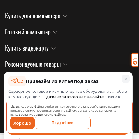
Купить для компьютера
Готовый компьютер
Купить видеокарту
Рекомендуемые товары
×
Правовая информация и политика
Привезём из Китая под заказ
Серверное, сетевое и компьютерное оборудование, любые
комплектующие —
даже если этого нет на сайте
. Скажите,
Информация о нас
что нужно, посчитаем и назовём срок.
на официальном сайте завода!
Мы используем файлы cookie для комфортного взаимодействия с нашими
пользователями. Продолжая работу с сайтом, вы даете свое согласие на
Из Китая под заказ — 25–30 дней с оплаты
использование ваших cookie файлов.
Компания: ИП Агибалова Ю. А.
ИНН: 344316264628
Хорошо
Подробнее
HUANANZHI © 2025
Подобрать и посчитать
0