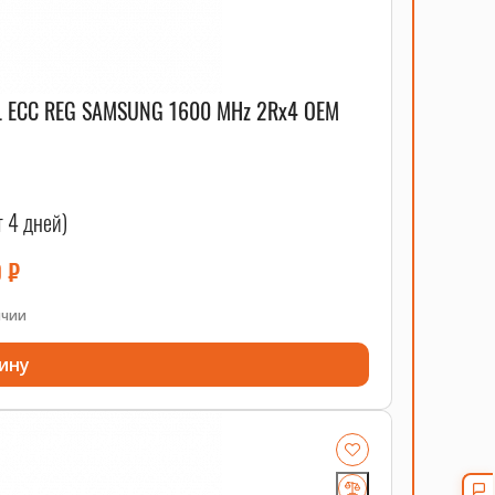
L ECC REG SAMSUNG 1600 MHz 2Rx4 OEM
т 4 дней)
0
₽
ичии
ину