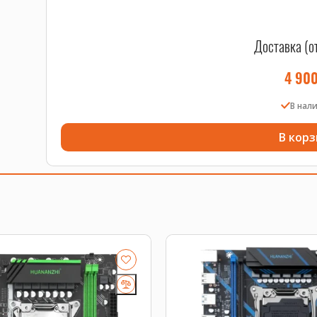
Доставка (о
4 90
В нал
В корз