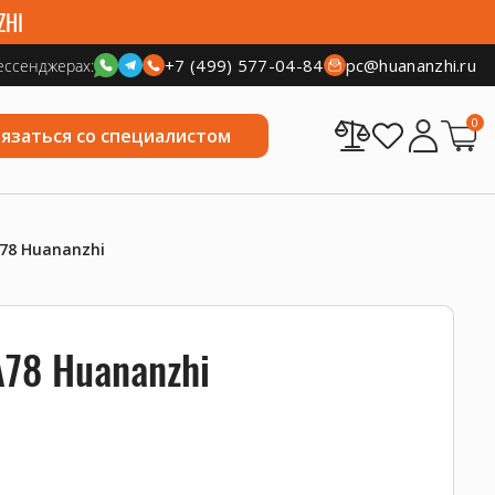
ZHI
+7 (499) 577-04-84
pc@huananzhi.ru
ессенджерах:
0
вязаться со специалистом
78 Huananzhi
78 Huananzhi