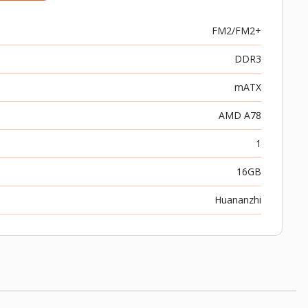
FM2/FM2+
DDR3
mATX
AMD A78
1
16GB
Huananzhi