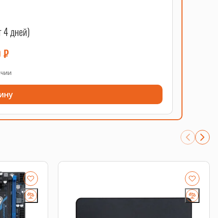
т 4 дней)
0
₽
ичии
ину