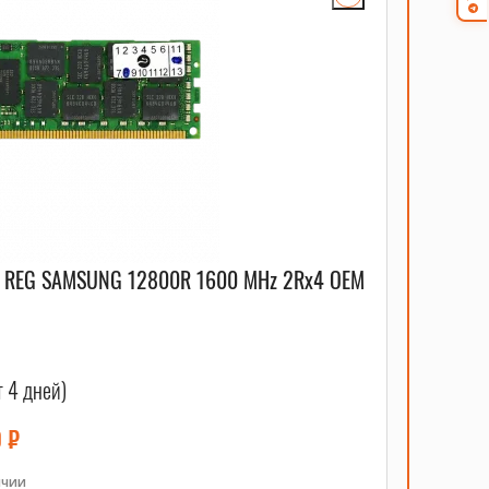
C REG SAMSUNG 12800R 1600 MHz 2Rx4 OEM
т 4 дней)
0
₽
ичии