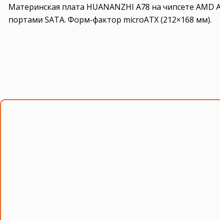
Материнская плата HUANANZHI A78 на чипсете AMD A78. 
портами SATA. Форм-фактор microATX (212×168 мм).