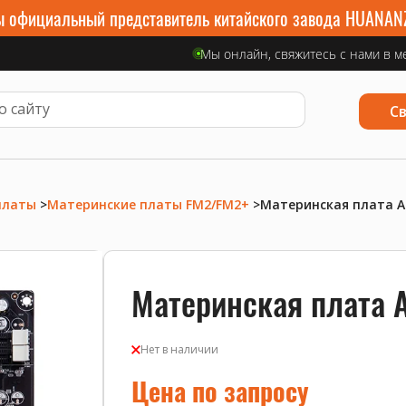
 официальный представитель китайского завода HUANAN
Мы онлайн, свяжитесь с нами в м
С
платы
>
Материнские платы FM2/FM2+
>
Материнская плата A
Материнская плата A
Нет в наличии
Цена по запросу