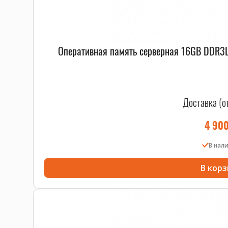
Оперативная память серверная 16GB DDR3
Доставка (о
4 90
В нал
В корз