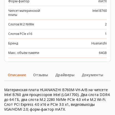
Форм-фактор
mATX
Чипсет материнской
Intel B760
платы
Слотов M.2 NVMe
2
Слотов PCIe x16
1
Бренд
Huananzhi
Макс. объём памяти
64GB
Описание
Отзывы
Драйверы
Документы
Материнская плата HUANANZHI B760M-VH-A/B на чипсете
Intel B760 для процессоров Intel (LGA1700). Два слота DDR4
до 64 ГБ, два слота M.2 2280 NVMe PCIe 4.0 x4 и M.2 Wi-Fi.
Слот PCI Express 4.0 x16 и PCIe 3.0 x1, видеовыходы
VGA/HDMI 2.0; форм-фактор mATX.