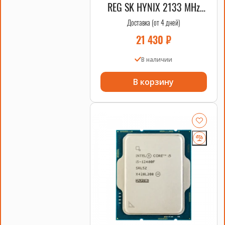
REG SK HYNIX 2133 MHz
2DRx4 HPE OEM
Доставка (от 4 дней)
21 430
₽
В наличии
В корзину