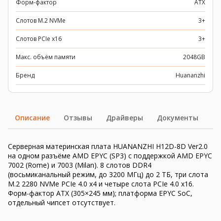
Форм-фактор
ATX
Слотов M.2 NVMe
3+
Слотов PCIe x16
3+
Макс. объём памяти
2048GB
Бренд
Huananzhi
Описание
Отзывы
Драйверы
Документы
Серверная материнская плата HUANANZHI H12D-8D Ver2.0
на одном разъёме AMD EPYC (SP3) с поддержкой AMD EPYC
7002 (Rome) и 7003 (Milan). 8 слотов DDR4
(восьмиканальный режим, до 3200 МГц) до 2 ТБ, три слота
M.2 2280 NVMe PCIe 4.0 x4 и четыре слота PCIe 4.0 x16.
Форм-фактор ATX (305×245 мм); платформа EPYC SoC,
отдельный чипсет отсутствует.