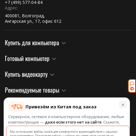
+7 (499) 577-04-84
Адрес:
400081, Волгоград,
Ангарская ул., 17, офис 612
Купить для компьютера
Готовый компьютер
Купить видеокарту
Рекомендуемые товары
×
Правовая информация и политика
Привезём из Китая под заказ
Серверное, сетевое и компьютерное оборудование, любые
комплектующие —
даже если этого нет на сайте
. Скажите,
Информация о нас
что нужно, посчитаем и назовём срок.
на официальном сайте завода!
Мы используем файлы cookie для комфортного взаимодействия с нашими
пользователями. Продолжая работу с сайтом, вы даете свое согласие на