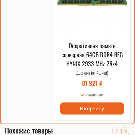
Оперативная память
серверная 64GB DDR4 REG
HYNIX 2933 MHz 2Rx4
RDIMM OEM
Доставка (от 4 дней)
81 921
₽
В наличии
В корзину
Похожие товары