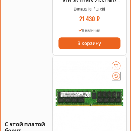
2DRx4 HPE OEM
Доставка (от 4 дней)
21 430
₽
В наличии
В корзину
С этой платой
берут