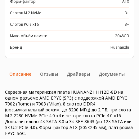
Форм-фактор
ATX
Слотов M.2 NVMe
3+
Слотов PCIe x16
3+
Макс. объём памяти
2048GB
Бренд
Huananzhi
Описание
Отзывы
Драйверы
Документы
Серверная материнская плата HUANANZHI H12D-8D на
одном разъёме AMD EPYC (SP3) с поддержкой AMD EPYC
7002 (Rome) и 7003 (Milan). 8 слотов DDR4
(восьмиканальный режим, до 3200 МГц) до 2 ТБ, три слота
M.2 2280 NVMe PCIe 4.0 x4 и четыре слота PCIe 4.0 x16.
Дополнительно 4× SATA 3.0 и 3× SFF-8643 (до 12× SATA или
3× U.2 PCIe 4.0). Форм-фактор ATX (305×245 мм); платформа
EPYC SoC.