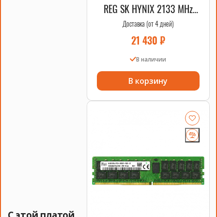
REG SK HYNIX 2133 MHz
2DRx4 HPE OEM
Доставка (от 4 дней)
21 430
₽
В наличии
В корзину
С этой платой