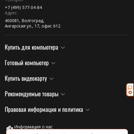
+7 (499) 577-04-84
Адрес:
400081, Волгоград,
Ангарская ул., 17, офис 612
Купить для компьютера
Готовый компьютер
Купить видеокарту
Рекомендуемые товары
×
Правовая информация и политика
Привезём из Китая под заказ
Серверное, сетевое и компьютерное оборудование, любые
комплектующие —
даже если этого нет на сайте
. Скажите,
Информация о нас
что нужно, посчитаем и назовём срок.
на официальном сайте завода!