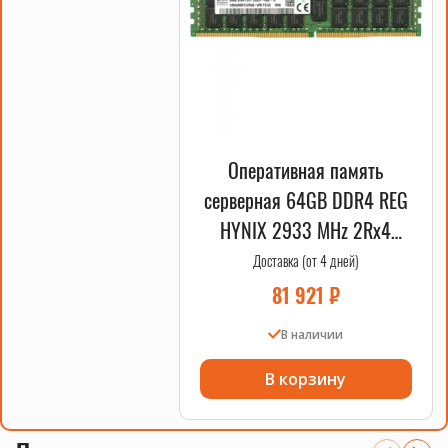
Оперативная память
серверная 64GB DDR4 REG
HYNIX 2933 MHz 2Rx4
RDIMM OEM
Доставка (от 4 дней)
81 921
₽
В наличии
В корзину