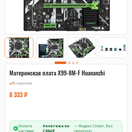
Материнская плата X99-8M-F Huananzhi
В наличии
8 333
₽
Оплата
4 платежа по
— Яндекс Сплит, без
частями:
2 084 ₽
переплат