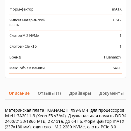
Форм-фактор
mATX
Чипсет материнской
C612
платы
Слотов M.2 NVMe
1
Слотов PCIe x16
1
Бренд
Huananzhi
Макс. объём памяти
64GB
Описание
Отзывы (1)
Драйверы
Документы
Материнская плата HUANANZHI X99-8M-F для процессоров
Intel LGA2011-3 (Xeon E5 v3/v4). Двухканальная память DDR4
2400/2133/1866 МГц, 2 слота, до 64 ГБ. Форм-фактор mATX
(237×180 мм), один слот M.2 2280 NVMe, слоты PCIe 3.0