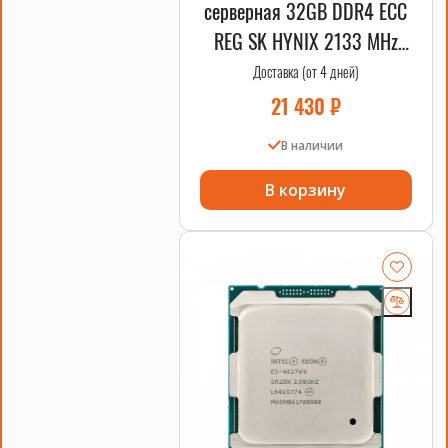
серверная 32GB DDR4 ECC
REG SK HYNIX 2133 MHz
2DRx4 HPE OEM
Доставка (от 4 дней)
21 430
₽
В наличии
В корзину