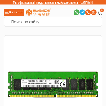
Мы официальный представитель китайского завода HUANANZHI
0
Каталог
Главная
>
Компьютерные комплектующие
>
Оперативная память
>
Опе