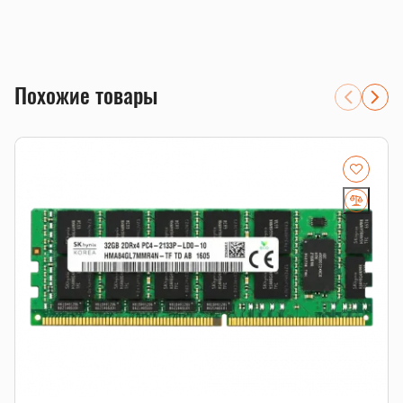
Объем 16GB для апгрейда совместимой системы.
Тип памяти DDR4; перед заказом проверим
совместимость с платформой.
серверы 1С, виртуализация, базы данных и файловые
хранилища
Похожие товары
системы, где важны ECC-коррекция ошибок и стабильная
работа 24/7
расширение существующего сервера с проверкой
RDIMM/LRDIMM, рангов и частоты
Совместимость и подбор
Если есть сомнения по совместимости, подберём
подходящую плату, процессор, память, накопитель или
серверную корзину под вашу конфигурацию. Для серверных
комплектующих особенно важно сверить поколение
платформы, форм-фактор, интерфейс и part number.
Смотрите также
память для серверов
,
серверные SSD
,
серверные
комплектующие
.