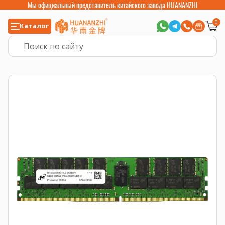
Мы официальный представитель китайского завода HUANANZHI
0
Каталог
Главная
>
Компьютерные комплектующие
>
Оперативная память
>
Опе