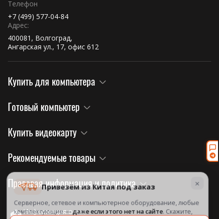
Телефон
+7 (499) 577-04-84
Адрес:
400081, Волгоград,
Ангарская ул., 17, офис 612
Купить для компьютера
Готовый компьютер
Купить видеокарту
Рекомендуемые товары
×
Правовая информация и политика
Привезём из Китая под заказ
Серверное, сетевое и компьютерное оборудование, любые
комплектующие —
даже если этого нет на сайте
. Скажите,
Информация о нас
что нужно, посчитаем и назовём срок.