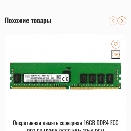
совместимость с платформой.
серверы 1С, виртуализация, базы данных и файловые
хранилища
Похожие товары
системы, где важны ECC-коррекция ошибок и стабильная
работа 24/7
расширение существующего сервера с проверкой
RDIMM/LRDIMM, рангов и частоты
Совместимость и подбор
Если есть сомнения по совместимости, подберём
подходящую плату, процессор, память, накопитель или
серверную корзину под вашу конфигурацию. Для серверных
комплектующих особенно важно сверить поколение
платформы, форм-фактор, интерфейс и part number.
Смотрите также
память для серверов
,
серверные SSD
,
серверные
комплектующие
.
Оперативная память серверная 16GB DDR4 ECC