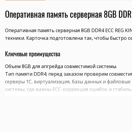
Оперативная память серверная 8GB DD
Оперативная память серверная 8GB DDR4 ECC REG KI
техники. Карточка подготовлена так, чтобы быстро 
Ключевые преимущества
Объем 8GB для апгрейда совместимой системы.
Тип памяти DDR4; перед заказом проверим совмести
серверы 1С, виртуализация, базы данных и файловы
системы, где важны ECC-коррекция ошибок и стабиль
расширение существующего сервера с проверкой RD
Совместимость и подбор
Если есть сомнения по совместимости, подберём под