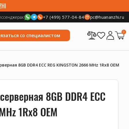
ZHI
+7 (499) 577-04-84
pc@huananzhi.ru
ессенджерах:
0
вязаться со специалистом
рверная 8GB DDR4 ECC REG KINGSTON 2666 MHz 1Rx8 OEM
 серверная 8GB DDR4 ECC
MHz 1Rx8 OEM