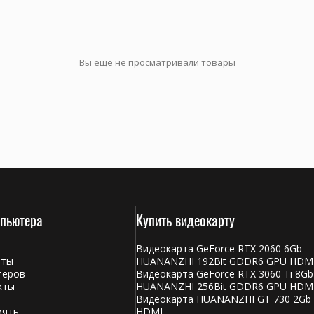
Вы еще не просматривали товары
мпьютера
Купить видеокарту
Видеокарта GeForce RTX 2060 6Gb
аты
HUANANZHI 192Bit GDDR6 GPU HDM
теров
Видеокарта GeForce RTX 3060 Ti 8Gb
кты
HUANANZHI 256Bit GDDR6 GPU HDM
Видеокарта HUANANZHI GT 730 2Gb
мять
HDMI