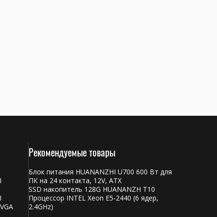
Рекомендуемые товары
Блок питания HUANANZHI U700 600 Вт для
I
ПК на 24 контакта, 12V, ATX
SSD накопитель 128G HUANANZH T10
I
Процессор INTEL Xeon E5-2440 (6 ядер,
 VGA
2.4GHz)