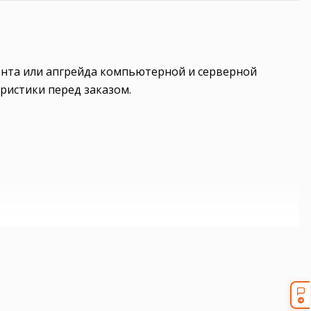
онта или апгрейда компьютерной и серверной
ристики перед заказом.
рверную корзину под вашу конфигурацию. Для