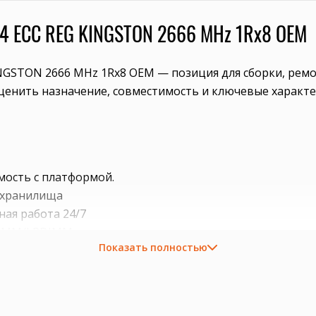
R4 ECC REG KINGSTON 2666 MHz 1Rx8 OEM
NGSTON 2666 MHz 1Rx8 OEM — позиция для сборки, рем
оценить назначение, совместимость и ключевые характе
мость с платформой.
е хранилища
ная работа 24/7
IMM/LRDIMM, рангов и частоты
Показать полностью
ходящую плату, процессор, память, накопитель или се