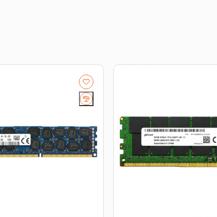
околение платформы, форм-фактор, интерфейс и part 
плектующие
.