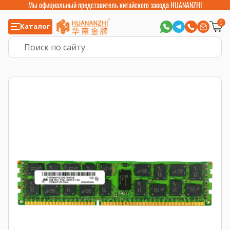
Мы официальный представитель китайского завода HUANANZHI
0
Каталог
Главная
>
Компьютерные комплектующие
>
Оперативная память
>
Опе