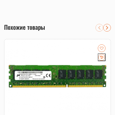
Объем 8GB для апгрейда совместимой системы.
Тип памяти DDR3; перед заказом проверим
совместимость с платформой.
серверы 1С, виртуализация, базы данных и файловые
хранилища
Похожие товары
системы, где важны ECC-коррекция ошибок и стабильная
работа 24/7
расширение существующего сервера с проверкой
RDIMM/LRDIMM, рангов и частоты
Совместимость и подбор
Если есть сомнения по совместимости, подберём
подходящую плату, процессор, память, накопитель или
серверную корзину под вашу конфигурацию. Для серверных
комплектующих особенно важно сверить поколение
платформы, форм-фактор, интерфейс и part number.
Смотрите также
память для серверов
,
серверные SSD
,
серверные
комплектующие
.