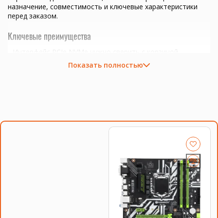
назначение, совместимость и ключевые характеристики
перед заказом.
Ключевые преимущества
Интерфейс PCIe NVMe нужно сверить с корзиной,
контроллером или платой.
Показать полностью
Сокет LGA1150; важно сверить поддержку BIOS и платы.
сборка или апгрейд офисного ПК, рабочей станции и
домашнего компьютера
задачи 1С-клиента, браузера, офисных программ и
многозадачности
подбор под конкретный сокет, BIOS и систему
охлаждения
Совместимость и подбор
Если есть сомнения по совместимости, подберём
подходящую плату, процессор, память, накопитель или
серверную корзину под вашу конфигурацию. Для серверных
комплектующих особенно важно сверить поколение
платформы, форм-фактор, интерфейс и part number.