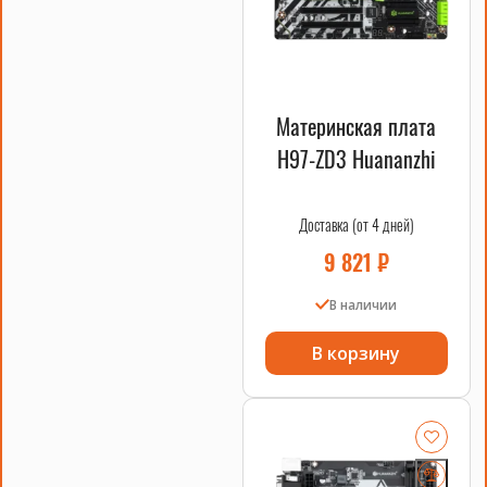
Смотрите также
процессоры
,
материнские платы
,
системы охлаждения
.
Материнская плата
H97-ZD3 Huananzhi
Доставка (от 4 дней)
9 821
₽
В наличии
В корзину