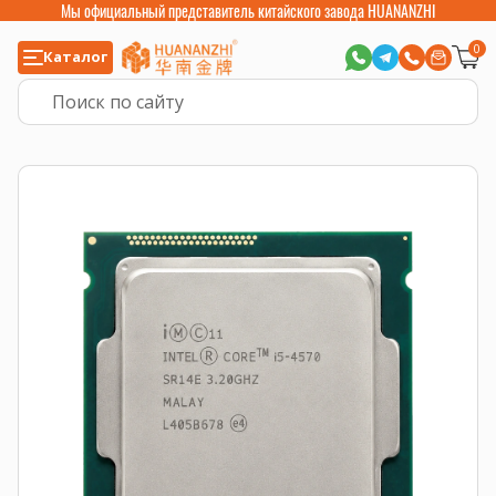
Мы официальный представитель китайского завода HUANANZHI
0
Каталог
Главная
>
Компьютерные комплектующие
>
Процессоры
>
Intel Core и 