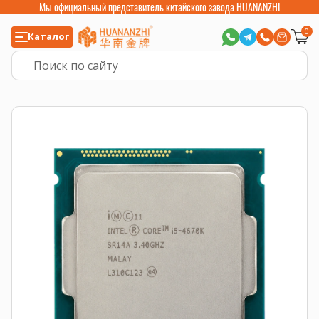
Мы официальный представитель китайского завода HUANANZHI
0
Каталог
Главная
>
Компьютерные комплектующие
>
Процессоры
>
Intel Core и 