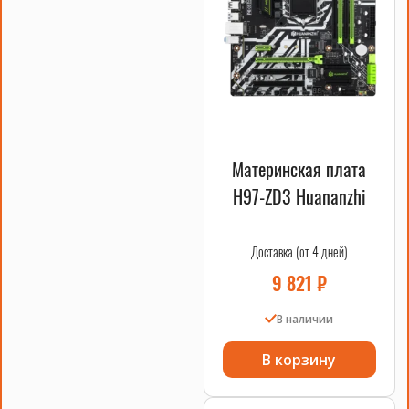
комплектующих особенно важно сверить поколение
платформы, форм-фактор, интерфейс и part number.
Смотрите также
процессоры
,
материнские платы
,
системы охлаждения
.
Материнская плата
H97-ZD3 Huananzhi
Доставка (от 4 дней)
9 821
₽
В наличии
В корзину