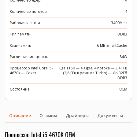
Количество ядер
4
Количество потоков
4
Рабочая частота
3400MHz
Тип памяти
DDR3
Кэш-память
6 MB SmartCache
Расчетная мощность
84W
Процессор Intel Core I5-
Lga 1150 — 4 ядра, 4 потока — 3,4 ГГц
4670k — Сокет
(3,8 ГГц в режиме Turbo) — До 32Гб
DDR3
Состояние
OEM
Описание
Отзывы
Драйверы
Документы
Процессор Intel i5 4670K OEM