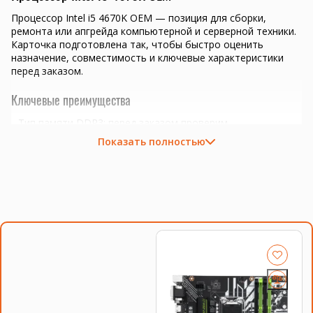
Процессор Intel i5 4670K OEM — позиция для сборки,
ремонта или апгрейда компьютерной и серверной техники.
Карточка подготовлена так, чтобы быстро оценить
назначение, совместимость и ключевые характеристики
перед заказом.
Ключевые преимущества
Тип памяти DDR3; перед заказом проверим
совместимость с платформой.
Показать полностью
Сокет LGA1150; важно сверить поддержку BIOS и платы.
сборка или апгрейд офисного ПК, рабочей станции и
домашнего компьютера
задачи 1С-клиента, браузера, офисных программ и
многозадачности
подбор под конкретный сокет, BIOS и систему
охлаждения
Совместимость и подбор
Если есть сомнения по совместимости, подберём
подходящую плату, процессор, память, накопитель или
серверную корзину под вашу конфигурацию. Для серверных