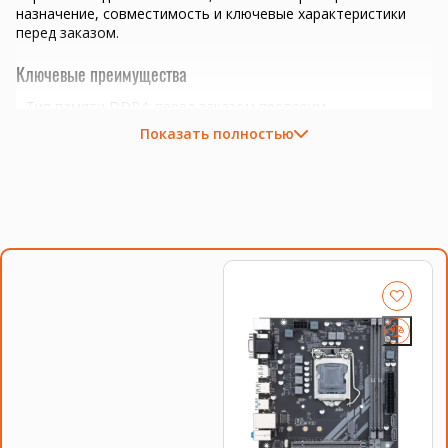
назначение, совместимость и ключевые характеристики
перед заказом.
Ключевые преимущества
Тип памяти DDR4; перед заказом проверим
совместимость с платформой.
Показать полностью
Сокет LGA1151; важно сверить поддержку BIOS и платы.
сборка или апгрейд офисного ПК, рабочей станции и
домашнего компьютера
задачи 1С-клиента, браузера, офисных программ и
многозадачности
подбор под конкретный сокет, BIOS и систему
охлаждения
Совместимость и подбор
Если есть сомнения по совместимости, подберём
подходящую плату, процессор, память, накопитель или
серверную корзину под вашу конфигурацию. Для серверных
комплектующих особенно важно сверить поколение
платформы, форм-фактор, интерфейс и part number.