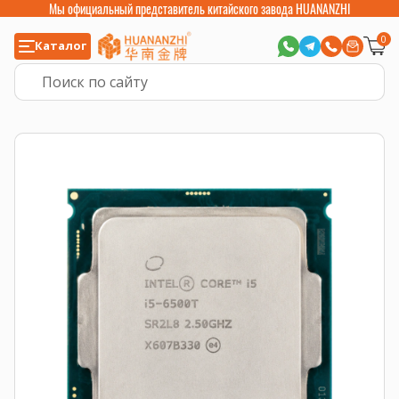
Мы официальный представитель китайского завода HUANANZHI
0
Каталог
Главная
>
Компьютерные комплектующие
>
Процессоры
>
Intel Core и 