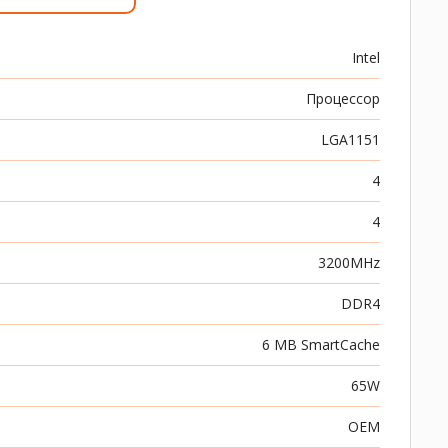
Intel
Процессор
LGA1151
4
4
3200MHz
DDR4
6 MB SmartCache
65W
OEM