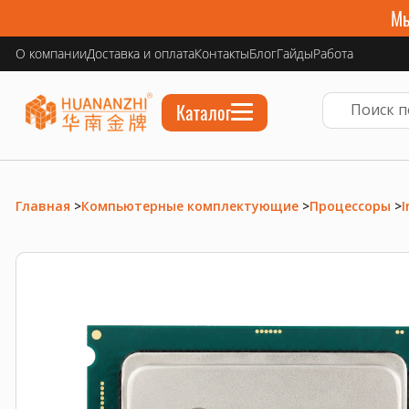
Мы
О компании
Доставка и оплата
Контакты
Блог
Гайды
Работа
Каталог
Главная
>
Компьютерные комплектующие
>
Процессоры
>
I