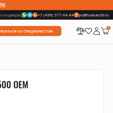
ZHI
+7 (499) 577-04-84
pc@huananzhi.ru
ессенджерах:
0
вязаться со специалистом
6500 OEM