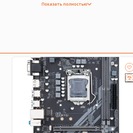
Показать полностью
ходящую плату, процессор, память, накопитель или се
околение платформы, форм-фактор, интерфейс и part 
я
.