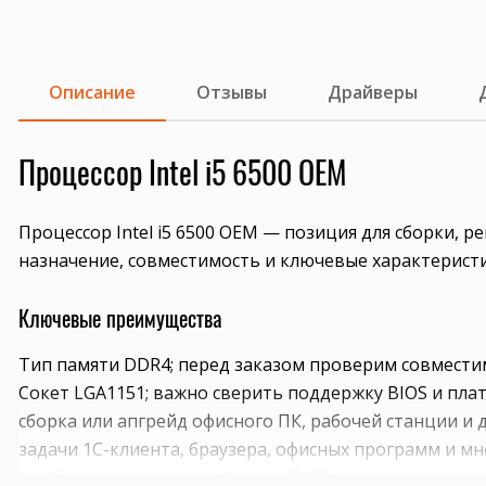
Описание
Отзывы
Драйверы
Процессор Intel i5 6500 OEM
Процессор Intel i5 6500 OEM — позиция для сборки, 
назначение, совместимость и ключевые характеристи
Ключевые преимущества
Тип памяти DDR4; перед заказом проверим совмести
Сокет LGA1151; важно сверить поддержку BIOS и плат
сборка или апгрейд офисного ПК, рабочей станции 
задачи 1С-клиента, браузера, офисных программ и м
подбор под конкретный сокет, BIOS и систему охлаж