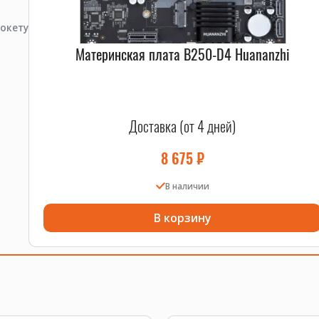
окету
Материнская плата B250-D4 Huananzhi
Доставка (от 4 дней)
8 675
₽
В наличии
В корзину