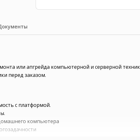
Документы
ремонта или апгрейда компьютерной и серверной техни
ки перед заказом.
мость с платформой.
ы.
и домашнего компьютера
ногозадачности
дения