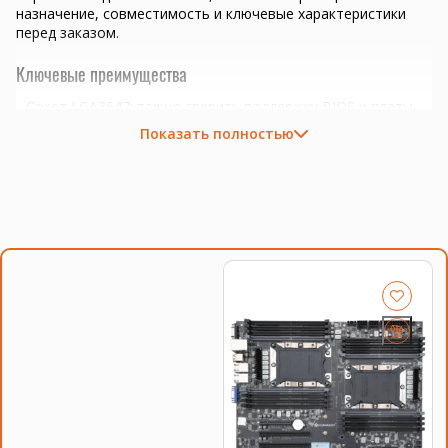
назначение, совместимость и ключевые характеристики
перед заказом.
Ключевые преимущества
Сокет LGA3647; важно сверить поддержку BIOS и платы.
серверы, рабочие станции, виртуализация и
Показать полностью
многопоточные задачи
апгрейд платформ LGA 2011, LGA 2011-3, LGA 3647 и
совместимых серверов
подбор пары процессоров с одинаковой ревизией и
частотой при необходимости
Совместимость и подбор
Если есть сомнения по совместимости, подберём
подходящую плату, процессор, память, накопитель или
серверную корзину под вашу конфигурацию. Для серверных
комплектующих особенно важно сверить поколение
платформы, форм-фактор, интерфейс и part number.
Смотрите также
процессоры Intel Xeon
,
память для серверов
,
серверные