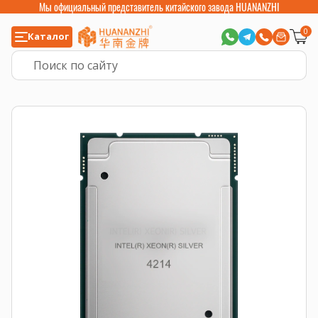
Мы официальный представитель китайского завода HUANANZHI
0
Каталог
Главная
>
Компьютерные комплектующие
>
Процессоры
>
Intel Xeon Sc