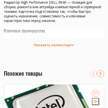
Радиатор High Perfomance DELL R640 — позиция для
сборки, ремонта или апгрейда компьютерной и серверной
техники. Карточка подготовлена так, чтобы быстро
оценить назначение, совместимость и ключевые
характеристики перед заказом.
Ключевые преимущества
подбор комплектующих под конкретную задачу и бюджет
проверка совместимости перед отправкой
Показать полностью
Совместимость и подбор
Если есть сомнения по совместимости, подберём
подходящую плату, процессор, память, накопитель или
серверную корзину под вашу конфигурацию. Для серверных
Похожие товары
комплектующих особенно важно сверить поколение
платформы, форм-фактор, интерфейс и part number.
Смотрите также
серверное охлаждение
,
процессоры Intel Xeon
,
серверные
комплектующие
.