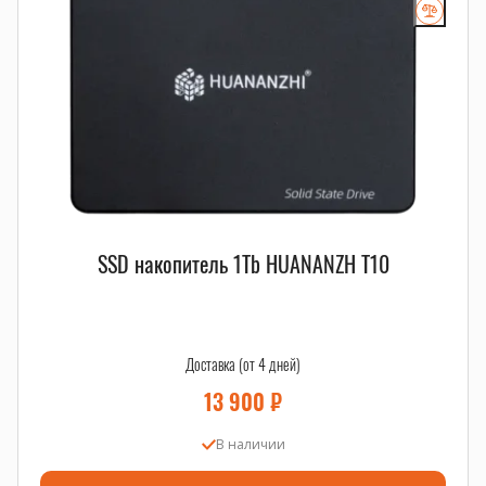
салазки, корзины и рельсы
,
серверные HDD
,
серверные SSD
.
SSD накопитель 1Tb HUANANZH T10
Доставка (от 4 дней)
13 900
₽
В наличии