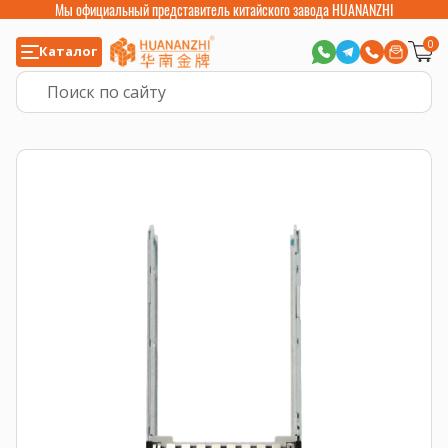
Мы официальный представитель китайского завода HUANANZHI
0
Каталог
Главная
>
Серверные комплектующие
>
Салазки, корзины и рельсы
>
Са