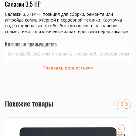
Салазки 3,5 HP
Салазки 3,5 HP — позиция для сборки, ремонта или
апгрейда компьютерной и серверной техники. Карточка
подготовлена так, чтобы быстро оценить назначение,
совместимость и ключевые характеристики перед заказом.
Ключевые преимущества
Интерфейс SAS нужно сверить с корзиной, контроллером
или платой.
подбор комплектующих под конкретную задачу и бюджет
Показать полностью
проверка совместимости перед отправкой
Совместимость и подбор
Если есть сомнения по совместимости, подберём
подходящую плату, процессор, память, накопитель или
Похожие товары
серверную корзину под вашу конфигурацию. Для серверных
комплектующих особенно важно сверить поколение
платформы, форм-фактор, интерфейс и part number.
Смотрите также