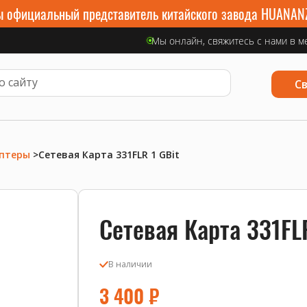
 официальный представитель китайского завода HUANAN
Мы онлайн, свяжитесь с нами в м
С
аптеры
>
Сетевая Карта 331FLR 1 GBit
Сетевая Карта 331FLR
В наличии
3 400
₽