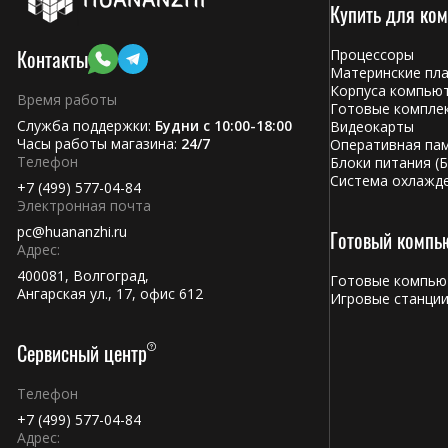
Купить для ко
Контакты
Процессоры
Материнские пл
Корпуса компью
Время работы
Готовые компле
Служба поддержки:
Будни с 10:00-18:00
Видеокарты
Часы работы магазина:
24/7
Оперативная па
Телефон
Блоки питания (Б
Система охлажд
+7 (499) 577-04-84
Электронная почта
pc@huananzhi.ru
Готовый компь
×
Привезём из Китая под
Адрес:
заказ
400081, Волгоград,
Готовые компьют
Серверное, сетевое и компьютерное
Ангарская ул., 17, офис 612
Игровые станци
оборудование, любые комплектующие —
даже если этого нет на сайте
. Скажите,
Сервисный центр
что нужно, посчитаем и назовём срок.
Из Китая под заказ — 25–30 дней с
Телефон
оплаты
+7 (499) 577-04-84
Адрес: