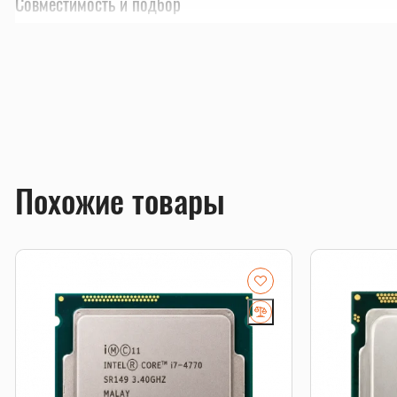
Совместимость и подбор
Если есть сомнения по совместимости, подберём под
серверных комплектующих особенно важно сверить п
Смотрите также
RAID-комплектующие
,
серверные SSD
,
серверные HD
Похожие товары