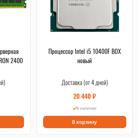
ерверная
Процессор Intel i5 10400F BOX
CRON 2400
новый
ей)
Доставка (от 4 дней)
20 440
₽
В наличии
В корзину