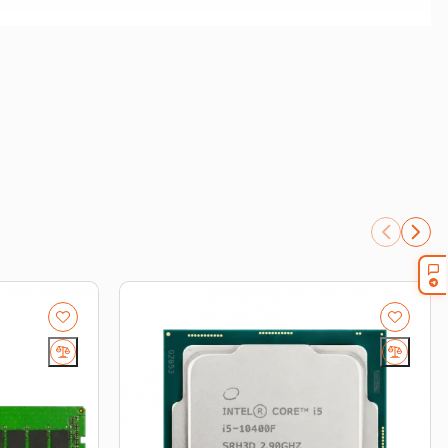
рверную корзину под вашу конфигурацию. Для
number.