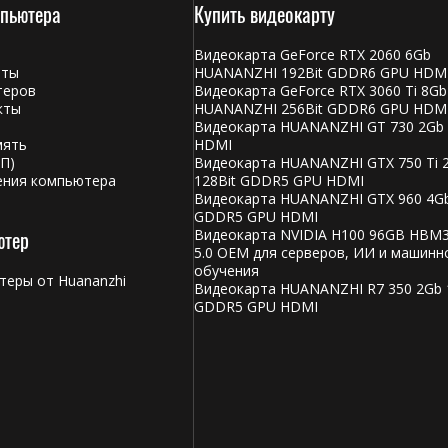
мпьютера
Купить видеокарту
Видеокарта GeForce RTX 2060 6Gb
аты
HUANANZHI 192Bit GDDR6 GPU HDM
теров
Видеокарта GeForce RTX 3060 Ti 8Gb
кты
HUANANZHI 256Bit GDDR6 GPU HDM
Видеокарта HUANANZHI GT 730 2Gb
мять
HDMI
П)
Видеокарта HUANANZHI GTX 750 Ti 
ения компьютера
128Bit GDDR5 GPU HDMI
Видеокарта HUANANZHI GTX 960 4Gb
GDDR5 GPU HDMI
ютер
Видеокарта NVIDIA H100 96GB HBM3
5.0 OEM для серверов, ИИ и машинн
обучения
еры от Huananzhi
Видеокарта HUANANZHI R7 350 2Gb 
и
GDDR5 GPU HDMI