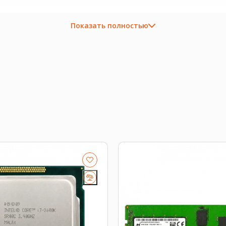
ходящую плату, процессор, память, накопитель или се
Показать полностью
околение платформы, форм-фактор, интерфейс и part 
D
.