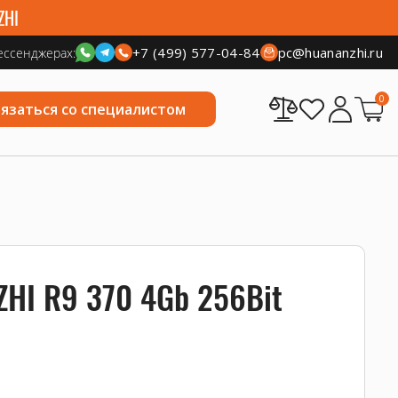
ZHI
+7 (499) 577-04-84
pc@huananzhi.ru
ессенджерах:
0
вязаться со специалистом
HI R9 370 4Gb 256Bit