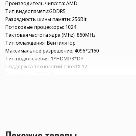
Производитель чипсета: AMD
Тип видеопамяти:GDDR5
Разрядность шины памяти: 256Bit
Потоковые процессоры: 1024
Тактовая частота ядра (Mhz): 860MHz
Тип охлаждения: Вентилятор
Максимальное разрешение: 4096*2160
Тип подключения: 1*HDMI/3*DP
Поддержка технологий: DirectX 12
Поддержка HDCP: Да
Тип подключения: PCI Express 3.0
Рекомендуемая мощность: 150W
Похожие товары