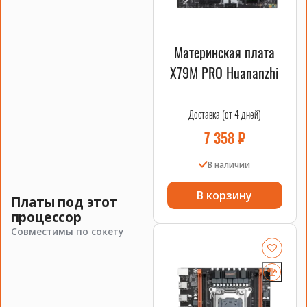
процессор для своего сервера или рабочей станции.
Благодаря 6 ядрам и высокой тактовой частоте 3.50GHz,
этот процессор обеспечит быструю и эффективную работу
при многозадачности и вычислительных нагрузках.
Материнская плата
Большой объем кэш-памяти (15 МБ) позволит
обрабатывать большие объемы данных, а также
X79M PRO Huananzhi
значительно ускорит выполнение различных задач и
операций.
Доставка (от 4 дней)
Какие преимущества имеет INTEL
7 358
₽
Xeon E5-2643 v2?
В наличии
Какой сокет используется у
В корзину
Платы под этот
процессора INTEL Xeon E5-2643 v2?
процессор
Совместимы по сокету
Можно ли заказать процессор INTEL
Xeon E5-2643 v2 с доставкой из
Китая?