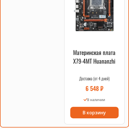
Есть ли процессор INTEL Xeon E5-
2643 v2 в наличии?
Материнская плата
X79-4MT Huananzhi
Доставка (от 4 дней)
6 548
₽
В наличии
В корзину