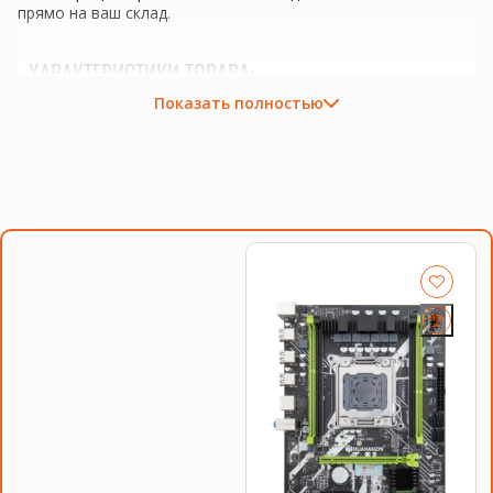
прямо на ваш склад.
ХАРАКТЕРИСТИКИ ТОВАРА:
Показать полностью
Количество ядер:
6
Тактовая частота:
3.50GHz
Сокет:
LGA 2011
Кэш-память:
15 МБ
Техпроцесс:
22 нм
Покупка INTEL Xeon E5-2643 v2 решает некоторые
проблемы, с которыми сталкиваются покупатели, выбирая