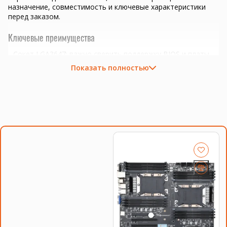
назначение, совместимость и ключевые характеристики
перед заказом.
Ключевые преимущества
Сокет LGA3647; важно сверить поддержку BIOS и платы.
серверы, рабочие станции, виртуализация и
Показать полностью
многопоточные задачи
апгрейд платформ LGA 2011, LGA 2011-3, LGA 3647 и
совместимых серверов
подбор пары процессоров с одинаковой ревизией и
частотой при необходимости
Совместимость и подбор
Если есть сомнения по совместимости, подберём
подходящую плату, процессор, память, накопитель или
серверную корзину под вашу конфигурацию. Для серверных
комплектующих особенно важно сверить поколение
платформы, форм-фактор, интерфейс и part number.
Смотрите также
процессоры Intel Xeon
,
память для серверов
,
серверные