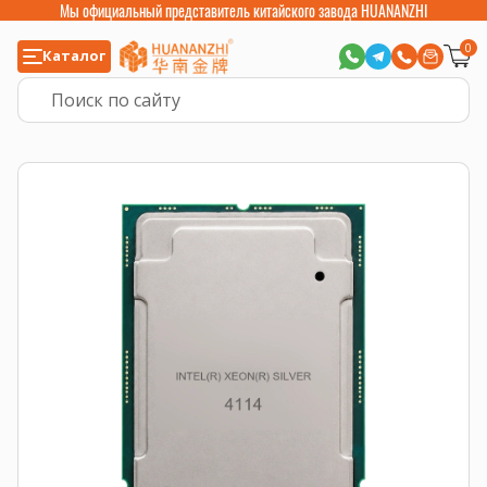
Мы официальный представитель китайского завода HUANANZHI
0
Каталог
Главная
>
Компьютерные комплектующие
>
Процессоры
>
Intel Xeon Sc