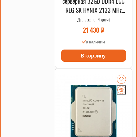
серверная 32GB DDR4 ECC
REG SK HYNIX 2133 MHz
2DRx4 HPE OEM
Доставка (от 4 дней)
21 430
₽
В наличии
В корзину