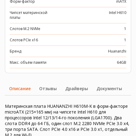
Форм-фактор
mATX
Чипсет материнской
Intel H610
платы
Слотов M.2 NVMe
1
Слотов PCIe x16
1
Бренд
Huananzhi
Макс. объём памяти
64GB
Описание
Отзывы
Драйверы
Документы
Материнская плата HUANANZHI H610M-K в форм-факторе
microATX (215×165 мм) на чипсете Intel H610 для
процессоров Intel 12/13/14-го поколения (LGA1700). Два
слота DDR4 до 64 ГБ, один слот M.2 2280 NVMe PCIe 3.0 x4,
три порта SATA. Слот PCIe 4.0 x16 и PCIe 3.0 x1, отдельный
M.2 для Wi-Fi.